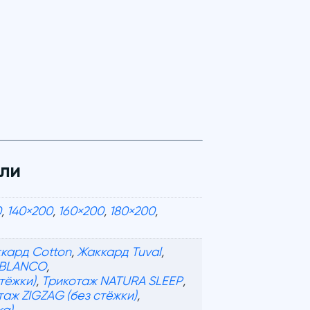
ли
0
,
140×200
,
160×200
,
180×200
,
кард Cotton
,
Жаккард Tuval
,
 BLANCO
,
тёжки)
,
Трикотаж NATURA SLEEP
,
таж ZIGZAG (без стёжки)
,
ка)