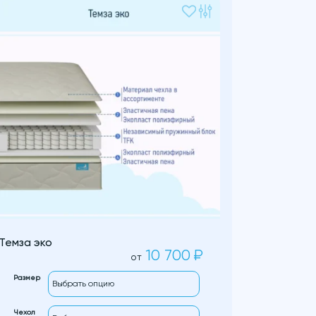
Темза эко
10 700
₽
от
Размер
Чехол