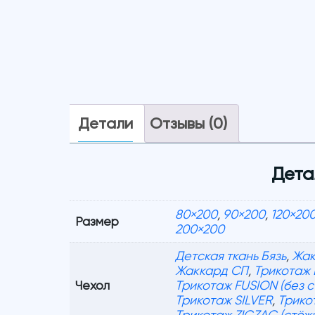
Детали
Отзывы (0)
Дета
80×200
,
90×200
,
120×20
Размер
200×200
Детская ткань Бязь
,
Жак
Жаккард СП
,
Трикотаж
Чехол
Трикотаж FUSION (без с
Трикотаж SILVER
,
Трико
Трикотаж ZIGZAG (стёж