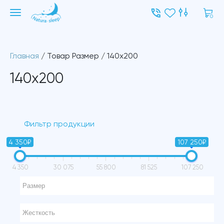
0
Главная
/ Товар Размер / 140x200
140x200
Фильтр продукции
4 350₽
107 250₽
4 350
30 075
55 800
81 525
107 250