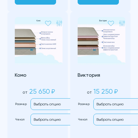
Комо
Виктория
25 650
15 250
₽
₽
от
от
Размер
Размер
Чехол
Чехол