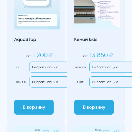
AquaStop
Кенай kids
1 200
13 850
₽
₽
от
от
Тип
Размер
Размер
Чехол
В корзину
В корзину