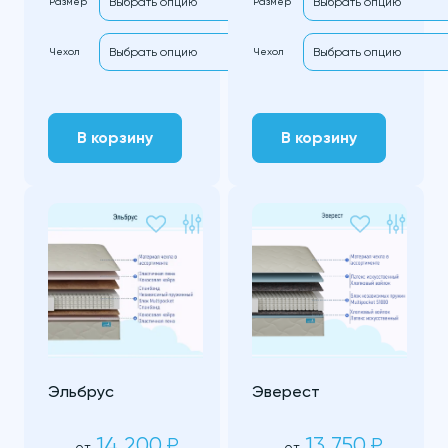
Размер
Размер
Чехол
Чехол
В корзину
В корзину
Эльбрус
Эверест
14 200
13 750
₽
₽
от
от