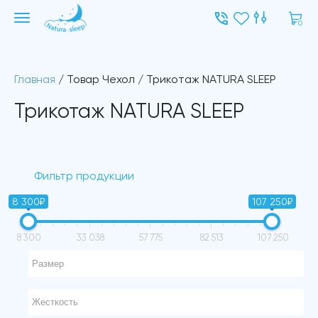
0
Главная
/ Товар Чехол / Трикотаж NATURA SLEEP
Трикотаж NATURA SLEEP
Фильтр продукции
8 300₽
107 250₽
8 300
33 038
57 775
82 513
107 250