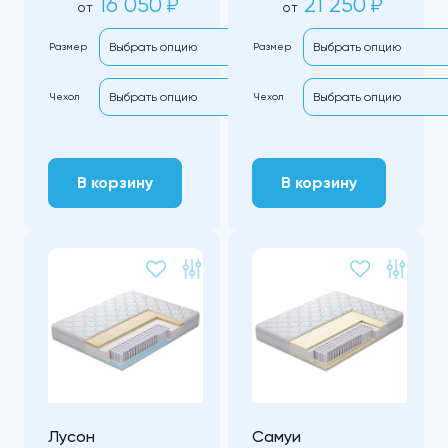
16 050
21 250
₽
₽
от
от
Размер
Размер
Чехол
Чехол
В корзину
В корзину
Лусон
Самуи