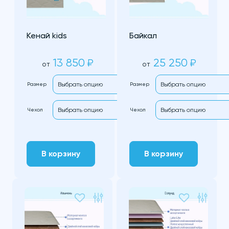
Кенай kids
Байкал
13 850
25 250
₽
₽
от
от
Размер
Размер
Чехол
Чехол
В корзину
В корзину