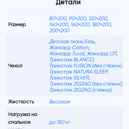
Детали
80×200
,
90×200
,
120×200
,
Размер
140×200
,
160×200
,
180×200
,
200×200
Детская ткань Бязь
,
Жаккард Cotton
,
Жаккард Tuval
,
Жаккард СП
,
Трикотаж BLANCO
,
Чехол
Трикотаж FUSION (без стёжки)
,
Трикотаж NATURA SLEEP
,
Трикотаж SILVER
,
Трикотаж ZIGZAG (без стёжки)
,
Трикотаж ZIGZAG (стёжка)
Жесткость
Высокая
Нагрузка на
спальное
до 150 кг