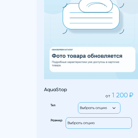
AquaStop
1 200
₽
от
Тип
Размер