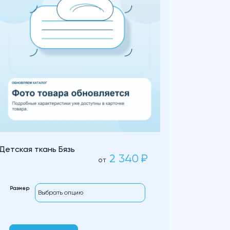
Детская ткань Бязь
2 340
₽
от
Размер