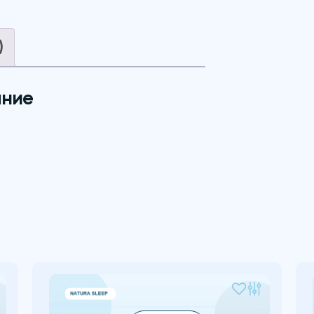
)
ние