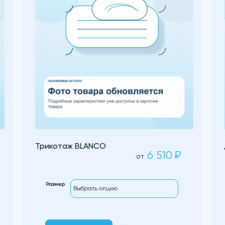
Трикотаж BLANCO
6 510
₽
от
Размер