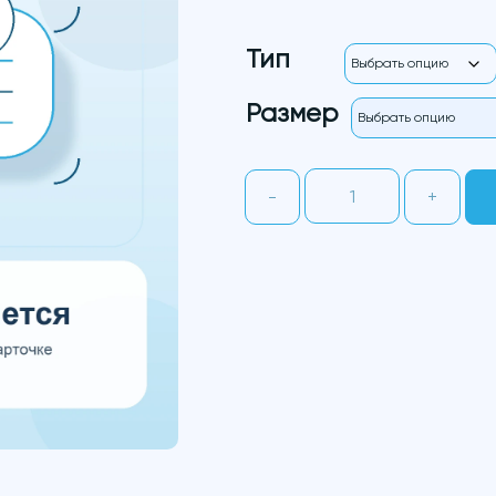
Тип
Размер
Количество
-
+
товара
Cotton
100%