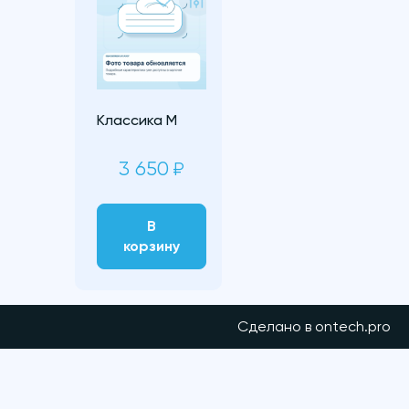
Классика M
3 650
₽
В
корзину
Сделано в ontech.pro