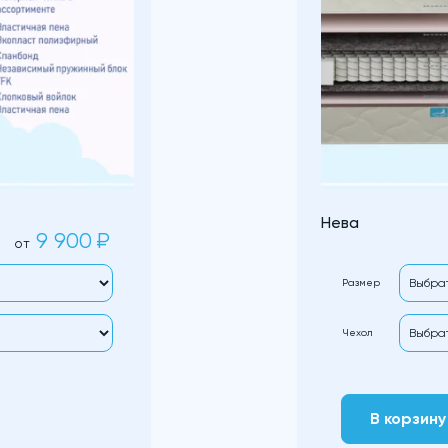
Нева
9 900
₽
от
Размер
Чехол
В корзину