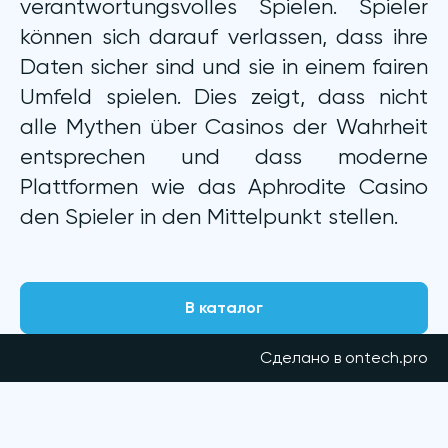
verantwortungsvolles Spielen. Spieler
können sich darauf verlassen, dass ihre
Daten sicher sind und sie in einem fairen
Umfeld spielen. Dies zeigt, dass nicht
alle Mythen über Casinos der Wahrheit
entsprechen und dass moderne
Plattformen wie das Aphrodite Casino
den Spieler in den Mittelpunkt stellen.
В каталог
Сделано в ontech.pro