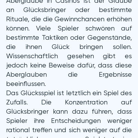
Aberglaube in Casinos ist der Glaube
an Glücksbringer oder bestimmte
Rituale, die die Gewinnchancen erhöhen
können. Viele Spieler schwören auf
bestimmte Taktiken oder Gegenstände,
die ihnen Glück bringen sollen.
Wissenschaftlich gesehen gibt es
jedoch keine Beweise dafür, dass diese
Aberglauben die Ergebnisse
beeinflussen.
Das Glücksspiel ist letztlich ein Spiel des
Zufalls. Die Konzentration auf
Glücksbringer kann dazu führen, dass
Spieler ihre Entscheidungen weniger
rational treffen und sich weniger auf die