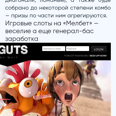
собрано до некоторой степени комбо
— призы по части ним агрегируются.
Игровые слоты на «Мелбет» —
веселие а еще генерал-бас
заработка