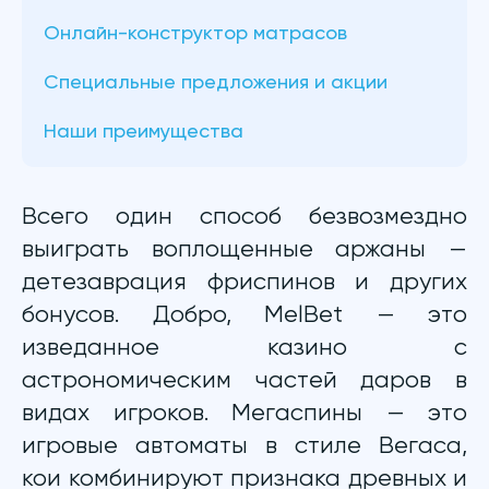
Онлайн-конструктор матрасов
Специальные предложения и акции
Наши преимущества
Всего один способ безвозмездно
выиграть воплощенные аржаны —
детезаврация фриспинов и других
бонусов. Добро, MelBet — это
изведанное казино с
астрономическим частей даров в
видах игроков. Мегаспины — это
игровые автоматы в стиле Вегаса,
кои комбинируют признака древных и