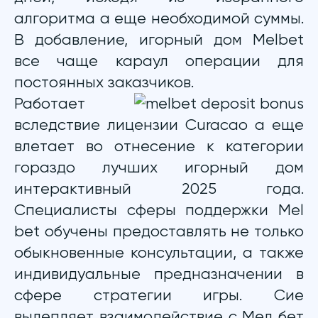
алгоритма а еще необходимой суммы.
В добавление, игорный дом Melbet
все чаще караул операции для
постоянных заказчиков.
Работает
вследствие лицензии Curacao а еще
влетает во отнесение к категории
гораздо лучших игорный дом
интерактивный 2025 года.
Специалисты сферы поддержки Mel
bet обучены предоставлять не только
обыкновенные консультации, а также
индивидуальные предназначении в
сфере стратегии игры. Сие
вылепляет взаимодействие с Мел бет