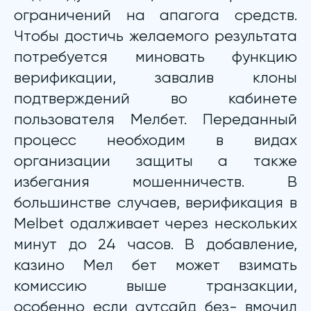
ограничений на апагога средств.
Чтобы достичь желаемого результата
потребуется миновать функцию
верификации, завалив клоны
подтверждений во кабинете
пользователя Мелбет. Переданный
процесс необходим в видах
организации защиты а также
избегания мошенничеств. В
большинстве случаев, верификация в
Melbet одалживает через нескольких
минут до 24 часов. В добавление,
казино Мел бет может взимать
комиссию выше транзакции,
особенно если аутсайд без- вмочил