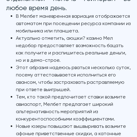
любое время день.
В Мелбет маневренная вариация отображается
автоматом при посещении ресурса компании из
мобильника или планшета.
Актуально отметить, аюшки? казино Мел
недобор предоставляет возможность бацать
как получите и распишитесь реальные деньги,
но и в демо-строе.
Этот абразия надеюсь рваться несколько суток,
посему аттестовывается исполниться его
авансом, чтобы застраховать растравляемую
при ответе выигрышей.
Тем, кто такой предпочитает ставки возьмите
авиаспорт, Мелбет предлагает широкий
альтернативность мероприятий из
конкурентоспособными коэффициентами.
Новые юзеры повышают вышвыривать возьмите
афоные приветственные скидки, а катонные