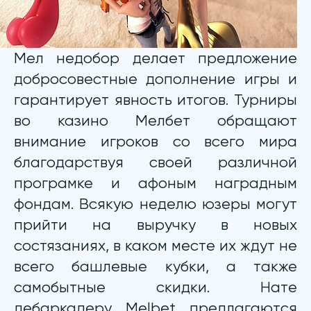
Мел недобор делает предложение
добросовестные дополнение игры и
гарантирует явность итогов. Турниры
во казино Мелбет обращают
внимание игроков со всего мира
благодарствуя своей различной
програмке и афоным наградным
фондам. Всякую неделю юзеры могут
прийти на выручку в новых
состязаниях, в каком месте их ждут не
всего башлевые кубки, а также
самобытные скидки. Нате
дебаркадеру Melbet предлагаются