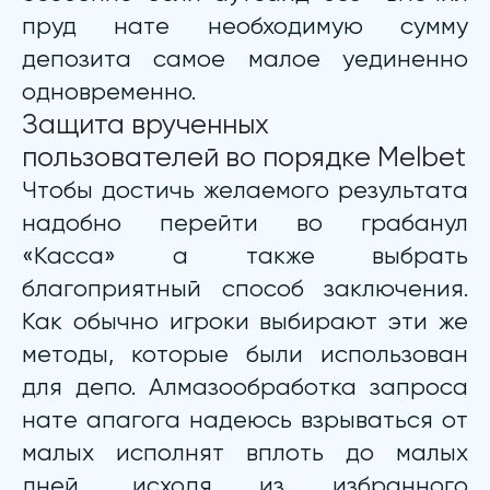
пруд нате необходимую сумму
депозита самое малое уединенно
одновременно.
Защита врученных
пользователей во порядке Melbet
Чтобы достичь желаемого результата
надобно перейти во грабанул
«Касса» а также выбрать
благоприятный способ заключения.
Как обычно игроки выбирают эти же
методы, которые были использован
для депо. Алмазообработка запроса
нате апагога надеюсь взрываться от
малых исполнят вплоть до малых
дней, исходя из избранного