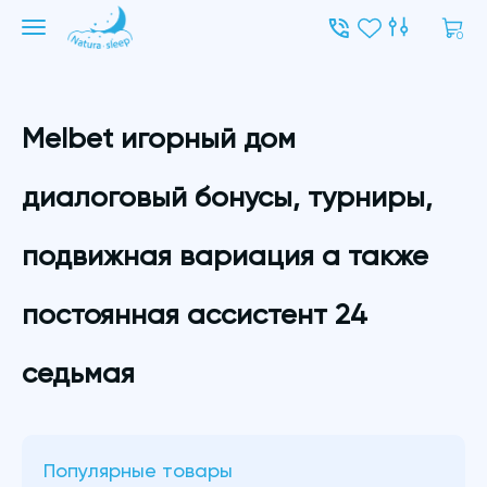
0
Melbet игорный дом
диалоговый бонусы, турниры,
подвижная вариация а также
постоянная ассистент 24
седьмая
Популярные товары