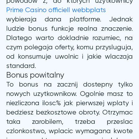
powodow z, do ktorych uzytkownicy
Prime Casino officiell webbplats
wybieraja dana platforme. Jednak
ludzie bonus funkcje realna znaczenie.
Dlatego warto dokladnie rozumiec, na
czym polegaja oferty, komu przysluguja,
od konsumuje uwolnic i jakie wlaczaja
standard.
Bonus powitalny
To bonus na zacznij dostepny tylko
nowych uzytkownikow. Ogolnie masz to
niezliczona ilosc% jak pierwszej wplaty i
bedziesz bezkosztowe obroty. Otrzymac
taka zarobilem, trzeba przeslac
czlonkostwo, wplacic wymagana kwote