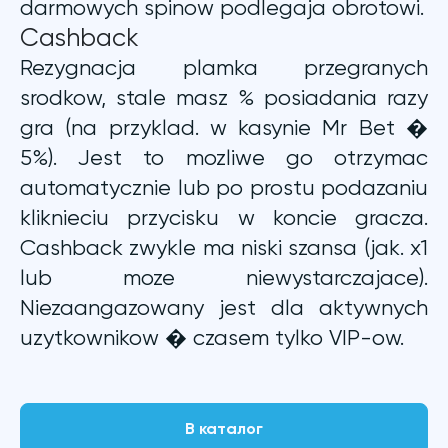
darmowych spinow podlegaja obrotowi.
Cashback
Rezygnacja plamka przegranych
srodkow, stale masz % posiadania razy
gra (na przyklad. w kasynie Mr Bet �
5%). Jest to mozliwe go otrzymac
automatycznie lub po prostu podazaniu
kliknieciu przycisku w koncie gracza.
Cashback zwykle ma niski szansa (jak. x1
lub moze niewystarczajace).
Niezaangazowany jest dla aktywnych
uzytkownikow � czasem tylko VIP-ow.
В каталог