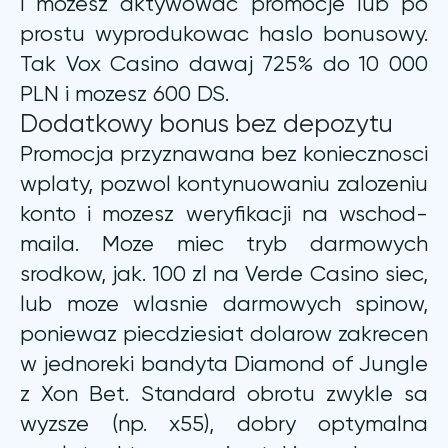
i mozesz aktywowac promocje lub po
prostu wyprodukowac haslo bonusowy.
Tak Vox Casino dawaj 725% do 10 000
PLN i mozesz 600 DS.
Dodatkowy bonus bez depozytu
Promocja przyznawana bez koniecznosci
wplaty, pozwol kontynuowaniu zalozeniu
konto i mozesz weryfikacji na wschod-
maila. Moze miec tryb darmowych
srodkow, jak. 100 zl na Verde Casino siec,
lub moze wlasnie darmowych spinow,
poniewaz piecdziesiat dolarow zakrecen
w jednoreki bandyta Diamond of Jungle
z Xon Bet. Standard obrotu zwykle sa
wyzsze (np. x55), dobry optymalna