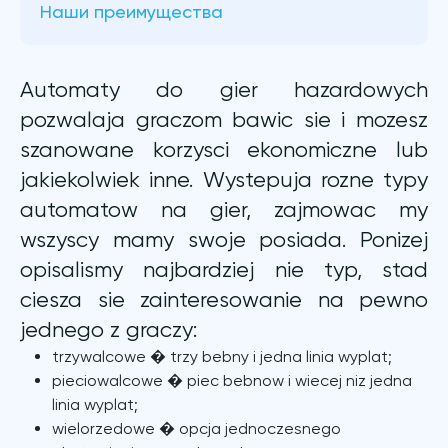
Наши преимущества
Automaty do gier hazardowych
pozwalaja graczom bawic sie i mozesz
szanowane korzysci ekonomiczne lub
jakiekolwiek inne. Wystepuja rozne typy
automatow na gier, zajmowac my
wszyscy mamy swoje posiada. Ponizej
opisalismy najbardziej nie typ, stad
ciesza sie zainteresowanie na pewno
jednego z graczy:
trzywalcowe � trzy bebny i jedna linia wyplat;
pieciowalcowe � piec bebnow i wiecej niz jedna
linia wyplat;
wielorzedowe � opcja jednoczesnego