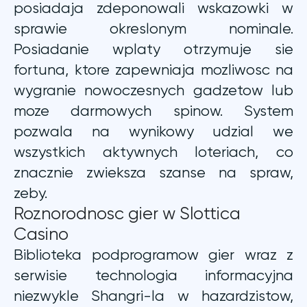
posiadaja zdeponowali wskazowki w
sprawie okreslonym nominale.
Posiadanie wplaty otrzymuje sie
fortuna, ktore zapewniaja mozliwosc na
wygranie nowoczesnych gadzetow lub
moze darmowych spinow. System
pozwala na wynikowy udzial we
wszystkich aktywnych loteriach, co
znacznie zwieksza szanse na spraw,
zeby.
Roznorodnosc gier w Slottica
Casino
Biblioteka podprogramow gier wraz z
serwisie technologia informacyjna
niezwykle Shangri-la w hazardzistow,