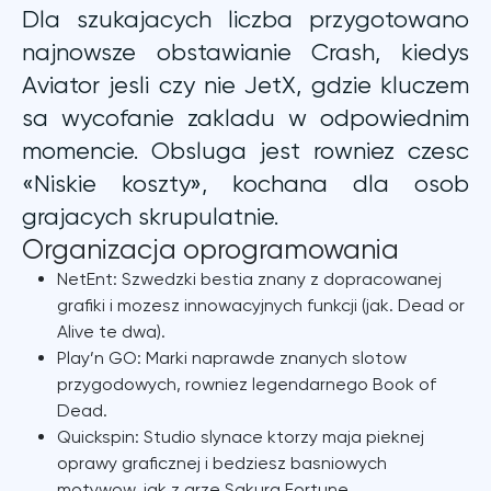
Dla szukajacych liczba przygotowano
najnowsze obstawianie Crash, kiedys
Aviator jesli czy nie JetX, gdzie kluczem
sa wycofanie zakladu w odpowiednim
momencie. Obsluga jest rowniez czesc
«Niskie koszty», kochana dla osob
grajacych skrupulatnie.
Organizacja oprogramowania
NetEnt: Szwedzki bestia znany z dopracowanej
grafiki i mozesz innowacyjnych funkcji (jak. Dead or
Alive te dwa).
Play’n GO: Marki naprawde znanych slotow
przygodowych, rowniez legendarnego Book of
Dead.
Quickspin: Studio slynace ktorzy maja pieknej
oprawy graficznej i bedziesz basniowych
motywow, jak z grze Sakura Fortune.