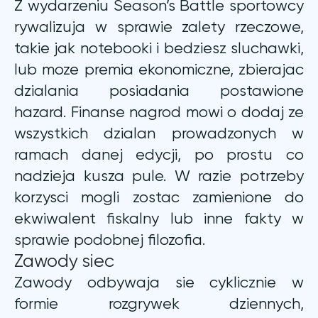
Z wydarzeniu Season’s Battle sportowcy
rywalizuja w sprawie zalety rzeczowe,
takie jak notebooki i bedziesz sluchawki,
lub moze premia ekonomiczne, zbierajac
dzialania posiadania postawione
hazard. Finanse nagrod mowi o dodaj ze
wszystkich dzialan prowadzonych w
ramach danej edycji, po prostu co
nadzieja kusza pule. W razie potrzeby
korzysci mogli zostac zamienione do
ekwiwalent fiskalny lub inne fakty w
sprawie podobnej filozofia.
Zawody siec
Zawody odbywaja sie cyklicznie w
formie rozgrywek dziennych,