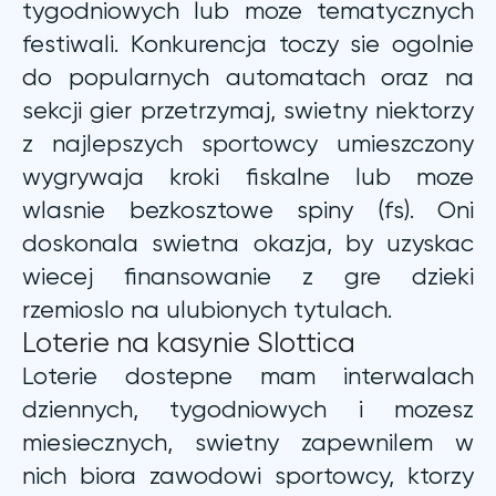
tygodniowych lub moze tematycznych
festiwali. Konkurencja toczy sie ogolnie
do popularnych automatach oraz na
sekcji gier przetrzymaj, swietny niektorzy
z najlepszych sportowcy umieszczony
wygrywaja kroki fiskalne lub moze
wlasnie bezkosztowe spiny (fs). Oni
doskonala swietna okazja, by uzyskac
wiecej finansowanie z gre dzieki
rzemioslo na ulubionych tytulach.
Loterie na kasynie Slottica
Loterie dostepne mam interwalach
dziennych, tygodniowych i mozesz
miesiecznych, swietny zapewnilem w
nich biora zawodowi sportowcy, ktorzy