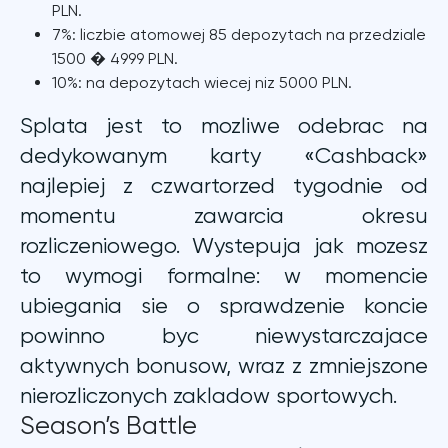
PLN.
7%: liczbie atomowej 85 depozytach na przedziale
1500 � 4999 PLN.
10%: na depozytach wiecej niz 5000 PLN.
Splata jest to mozliwe odebrac na
dedykowanym karty «Cashback»
najlepiej z czwartorzed tygodnie od
momentu zawarcia okresu
rozliczeniowego. Wystepuja jak mozesz
to wymogi formalne: w momencie
ubiegania sie o sprawdzenie koncie
powinno byc niewystarczajace
aktywnych bonusow, wraz z zmniejszone
nierozliczonych zakladow sportowych.
Season’s Battle