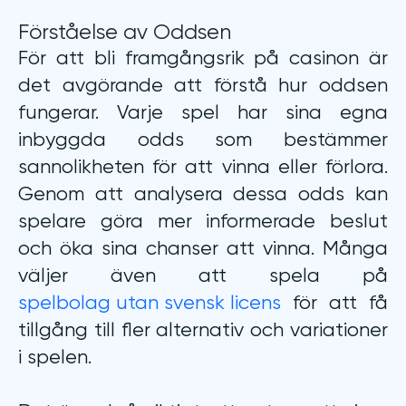
Förståelse av Oddsen
För att bli framgångsrik på casinon är
det avgörande att förstå hur oddsen
fungerar. Varje spel har sina egna
inbyggda odds som bestämmer
sannolikheten för att vinna eller förlora.
Genom att analysera dessa odds kan
spelare göra mer informerade beslut
och öka sina chanser att vinna. Många
väljer även att spela på
spelbolag utan svensk licens
för att få
tillgång till fler alternativ och variationer
i spelen.