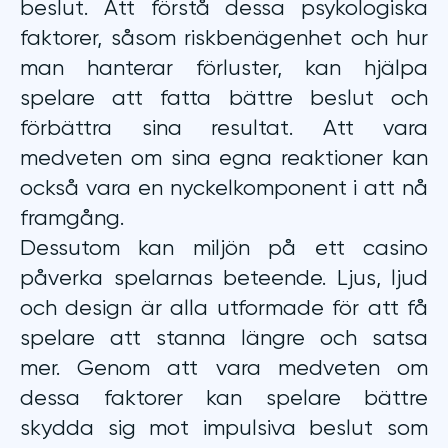
beslut. Att förstå dessa psykologiska
faktorer, såsom riskbenägenhet och hur
man hanterar förluster, kan hjälpa
spelare att fatta bättre beslut och
förbättra sina resultat. Att vara
medveten om sina egna reaktioner kan
också vara en nyckelkomponent i att nå
framgång.
Dessutom kan miljön på ett casino
påverka spelarnas beteende. Ljus, ljud
och design är alla utformade för att få
spelare att stanna längre och satsa
mer. Genom att vara medveten om
dessa faktorer kan spelare bättre
skydda sig mot impulsiva beslut som