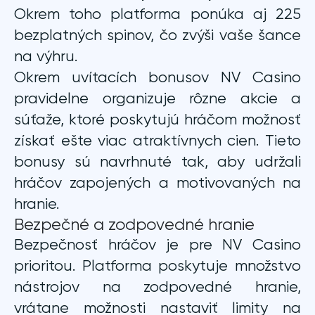
Okrem toho platforma ponúka aj 225
bezplatných spinov, čo zvýši vaše šance
na výhru.
Okrem uvítacích bonusov NV Casino
pravidelne organizuje rôzne akcie a
súťaže, ktoré poskytujú hráčom možnosť
získať ešte viac atraktívnych cien. Tieto
bonusy sú navrhnuté tak, aby udržali
hráčov zapojených a motivovaných na
hranie.
Bezpečné a zodpovedné hranie
Bezpečnosť hráčov je pre NV Casino
prioritou. Platforma poskytuje množstvo
nástrojov na zodpovedné hranie,
vrátane možnosti nastaviť limity na