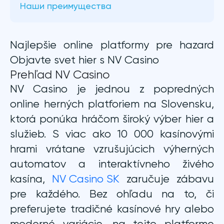
Наши преимущества
Najlepšie online platformy pre hazard
Objavte svet hier s NV Casino
Prehľad NV Casino
NV Casino je jednou z popredných
online herných platforiem na Slovensku,
ktorá ponúka hráčom široký výber hier a
služieb. S viac ako 10 000 kasínovými
hrami vrátane vzrušujúcich výherných
automatov a interaktívneho živého
kasína,
NV Casino SK
zaručuje zábavu
pre každého. Bez ohľadu na to, či
preferujete tradičné kasínové hry alebo
moderné variácie, na tejto platforme