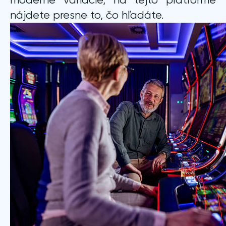
nájdete presne to, čo hľadáte.